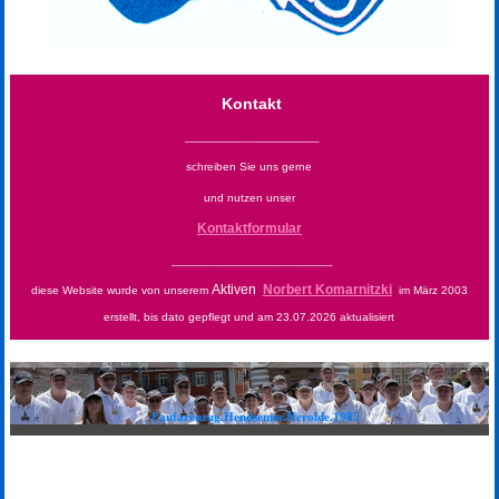
Kontakt
_______________
schreiben Sie uns gerne
und nutzen unser
Kontaktformular
__________________
Aktiven
Norbert Komarnitzki
diese Website wurde von unserem
im März 2003
erstellt, bis dato gepflegt und am 23.07.2026 aktualisiert
Fanfarenzug.Hendsemer.Herolde.1985