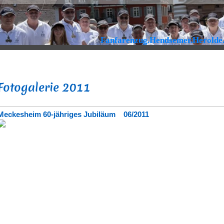
Fanfarenzug.Hendsemer.Herolde
Fotogalerie 2011
Meckesheim 60-jähriges Jubiläum 06/2011