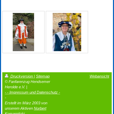
Druckversion
|
Sitemap
Webansicht
© Fanfarenzug Hendsemer
Herolde e.V. |
- - Impressum und Datenschutz -
-
Erstellt im März 2003 von
unserem Aktiven
Norbert
Komarnitzki.