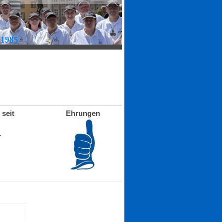
.1985
 seit
Ehrungen
1