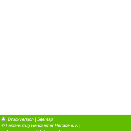
Druckversion
|
Sitemap
© Fanfarenzug Hendsemer Herolde e.V. |