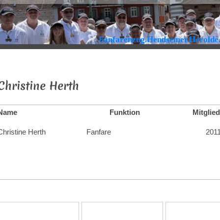
Fanfarenzug.Hendsemer.Herolde
Christine Herth
Name
Funktion
Mitglied
Christine Herth
Fanfare
201