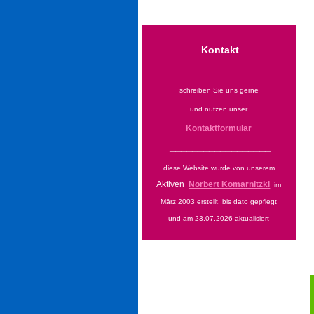
Kontakt
_______________
schreiben Sie uns gerne
und nutzen unser
Kontaktformular
__________________
diese Website wurde von unserem
Aktiven
Norbert Komarnitzki
im
März 2003 erstellt, bis dato gepflegt
und am 23.07.2026 aktualisiert